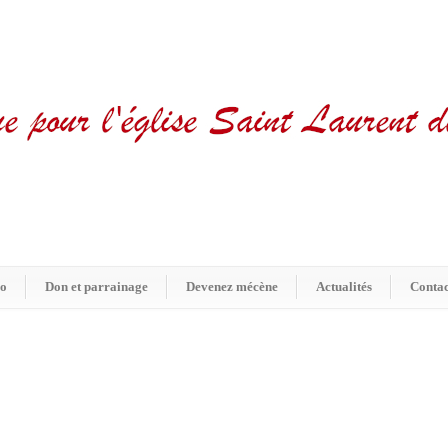
bo
Don et parrainage
Devenez mécène
Actualités
Contac