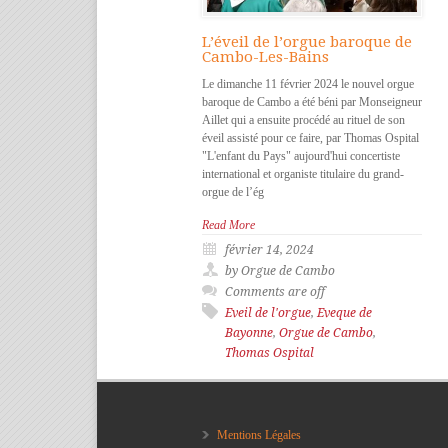
L’éveil de l’orgue baroque de
Cambo-Les-Bains
Le dimanche 11 février 2024 le nouvel orgue
baroque de Cambo a été béni par Monseigneur
Aillet qui a ensuite procédé au rituel de son
éveil assisté pour ce faire, par Thomas Ospital
"L'enfant du Pays" aujourd'hui concertiste
international et organiste titulaire du grand-
orgue de l’ég
Read More
février 14, 2024
by Orgue de Cambo
Comments are off
Eveil de l'orgue
,
Eveque de
Bayonne
,
Orgue de Cambo
,
Thomas Ospital
Mentions Légales