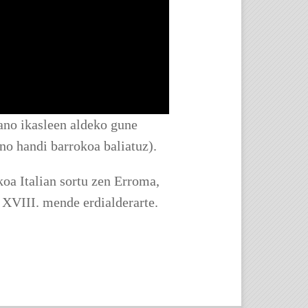
ano ikasleen aldeko gune
no handi barrokoa baliatuz).
koa Italian sortu zen Erroma,
 XVIII. mende erdialderarte.