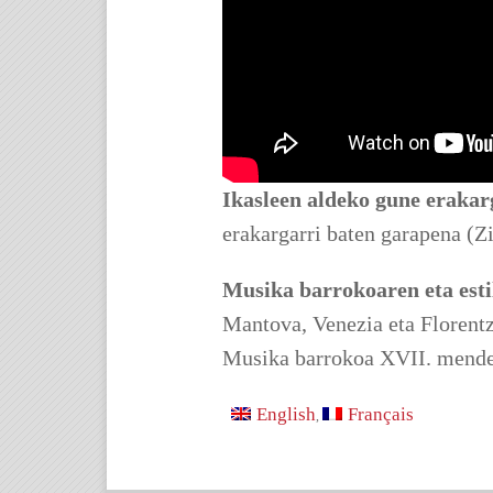
Ikasleen aldeko gune erakar
erakargarri baten garapena (Z
Musika barrokoaren eta est
Mantova, Venezia eta Florentz
Musika barrokoa XVII. mende
English
Français