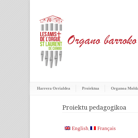
Harrera Orrialdea
Proiektua
Organoa Mold
Proiektu pedagogikoa
English
Français