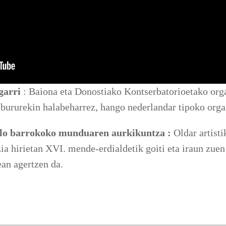
garri
: Baiona eta Donostiako Kontserbatorioetako org
ibururekin halabeharrez, hango nederlandar tipoko orga
ilo barrokoko munduaren aurkikuntza :
Oldar artisti
ia hirietan XVI. mende-erdialdetik goiti eta iraun zuen
an agertzen da.