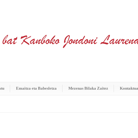
atu
Emaitza eta Babesletza
Mezenas Bilaka Zaitez
Kontaktu