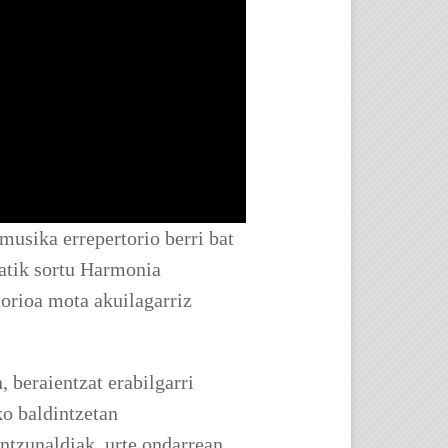
usika errepertorio berri bat
atik sortu Harmonia
torioa mota akuilagarriz
 beraientzat erabilgarri
ko baldintzetan
ntzunaldiak, urte ondarrean