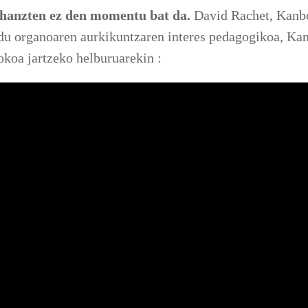
hanzten ez den momentu bat da.
David Rachet, Kanb
n du organoaren aurkikuntzaren interes pedagogikoa, K
okoa jartzeko helburuarekin :