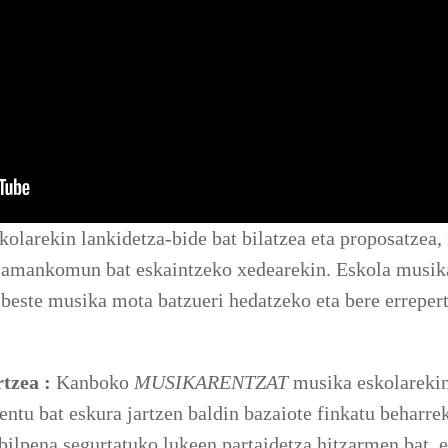
arekin lankidetza-bide bat bilatzea eta proposatzea, m
u amankomun bat eskaintzeko xedearekin. Eskola musik
 beste musika mota batzueri hedatzeko eta bere erreper
rtzea :
Kanboko
MUSIKARENTZAT
musika eskolarekin,
entu bat eskura jartzen baldin bazaiote finkatu beharre
bilpena segurtatuko lukeen partaidetza hitzarmen bat, e