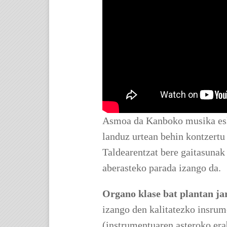
Asmoa da Kanboko musika eskol
landuz urtean behin kontzert
Taldearentzat bere gaitasunak
aberasteko parada izango da.
Organo klase bat plantan ja
izango den kalitatezko insrum
(instrumentuaren asteroko era