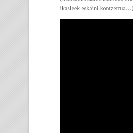
ikasleek eskaini kontzertua…