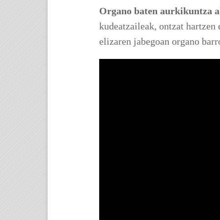
Organo baten aurkikuntza a
kudeatzaileak, ontzat hartze
elizaren jabegoan organo barr